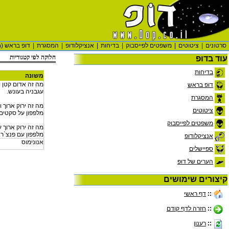
סרטונים
|
ציטוטים
|
משפטים לפייסבוק
|
בדיחות
|
אנציקלודופ
|
המסגרת
|
דופ בראש (ח
חלוקה לפי קטגוריות
עוד בדופ
בדיחות
משונה
מה זה אדום קטן ו
דופ בראש
עגבניה בעונש.
המסגרת
מה זה ירוק ארוך ו
ציטוטים
מלפפון על סקטים.
משפטים לפייסבוק
מה זה ירוק ארוך 
מלפפון עם פנצ`ר.
אנציקלודופ
אנונימוס
ספיישלים
הערים של דופ
קיצורים שימושים
::
דף ראשי
::
חזרה לדף קודם
::
רענון