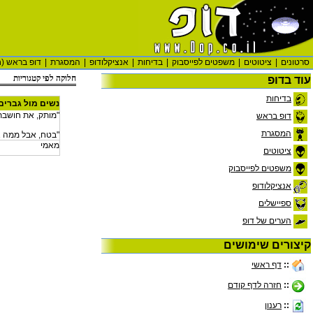
סרטונים
|
ציטוטים
|
משפטים לפייסבוק
|
בדיחות
|
אנציקלודופ
|
המסגרת
|
דופ בראש (ח
חלוקה לפי קטגוריות
עוד בדופ
בדיחות
נשים מול גברים
"מותק, את חושבת
דופ בראש
המסגרת
"בטח, אבל ממה 
מאמי
ציטוטים
משפטים לפייסבוק
אנציקלודופ
ספיישלים
הערים של דופ
קיצורים שימושים
::
דף ראשי
::
חזרה לדף קודם
::
רענון