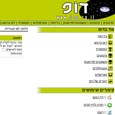
סרטונים
|
ציטוטים
|
משפטים לפייסבוק
|
בדיחות
|
אנציקלודופ
|
המסגרת
|
דופ בראש (ח
חלוקה לפי קטגוריות
עוד בדופ
בדיחות
רפואה
גבר נכנס לקליניק
דופ בראש
האיש: "אבל יש לי
המסגרת
זאת לאישתך..."
אנונימוס
ציטוטים
משפטים לפייסבוק
אנציקלודופ
ספיישלים
הערים של דופ
קיצורים שימושים
::
דף ראשי
::
חזרה לדף קודם
::
רענון