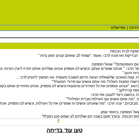
ידות)
|
ספיישלים
פקח לבית הכנסת.
בדיקות ואז פונה לרבי, ואומר: "שמתי לב שאתם קונים המון נרות."
עם הטפטופים?" שואל המפקח.
ר הרבי. " אנחנו שומרים אותם, וכשיש לנו מספיק אנחנו שולחים אותם חזרה ליצרן הנרות, ו
רות חינם."
, קצת מאוכזב שלשאלתו יוצאת הדופן תשובה מעשית. ואז המשיך להציק לרבי ...
רכישות המצות האלה? מה אתם עושים עם פירורי המצות?"
ברוגע. "אנחנו אוספים את כל הפירורים מהמצות וכשיש לנו מספיק, אנחנו מחזירים אותם בקו
סת קניידלעך."
, בחשבו כיצד לעצבן את הרבי.
יך, "מה אתם עושים עם הערלות מברית המילה?"
 מבזבזים," ענה הרבי. "מה שאנחנו עושים זה שומרים את כל הערלות, וכשיש לנו מספיק, אנח
אל המפקח, בחוסר אמון.
"למס הכנסה. ובערך פעם בשנה הם שולחים לנו שמוק קטן כמוך!!!"
טען עוד בדיחה