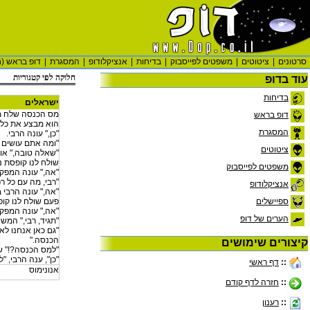
סרטונים
|
ציטוטים
|
משפטים לפייסבוק
|
בדיחות
|
אנציקלודופ
|
המסגרת
|
דופ בראש (ח
חלוקה לפי קטגוריות
עוד בדופ
בדיחות
ישראלים
מס הכנסה שלח מ
דופ בראש
הוא מבצע את כל ה
המסגרת
"כן," עונה הרבי.
"ומה אתם עושים 
ציטוטים
"שאלה טובה," אומ
שולח לנו קופסת נ
משפטים לפייסבוק
"אה," עונה המפקח
"רבי, מה עם כל 
אנציקלודופ
"אה," עונה הרבי 
פעם שולח לנו קופ
ספיישלים
"אה," עונה המפקח
הערים של דופ
"תגיד, רבי," המש
"גם כאן אנחנו לא
הכנסה."
קיצורים שימושים
"למס הכנסה?!" ש
"כן", ענה הרבי, 
::
דף ראשי
אנונימוס
::
חזרה לדף קודם
::
רענון