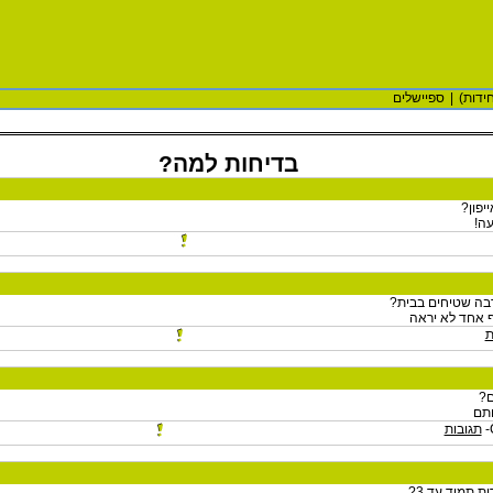
ידות)
|
ספיישלים
בדיחות למה?
יפון?
עה!
בה שטיחים בבית?
 אחד לא יראה
ת
ם?
ותם
תגובות
ת תמיד עד 3?