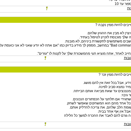
פור עד 10
ות
בים להיות ממין נקבה ?
צרן לא מבין את ההגיון שלהם.
 שלך מוכנסת לזכרון לטיפול בעתיד.
בים משתמשים לתקשורת ביניהם, לא מובנת.
- "Bad command or filename" במחשב, מספק לך מידע בדיוק כמו "אם אתה לא יודע שאני לא אני כו
ייב לאחד, אתה מוציא חצי מהמשכורת שלך על לקנות לו "עזרים".
ובות
בים להיות ממין זכר ?
דע, אבל בכל זאת אין להם מושג.
תמיד נמצא סביב לפינה.
 ומנצנצים עד שאת מביאה אותם הבייתה.
 גיבוי.
שתגידי אם תלחצי על הכפתורים הנכונים.
 בכל אחד מהם הוא המשחקים שאפשר לשחק.
שומת הלב שלהם, את צריכה להדליק אותם.
 אבל אין אף אחד בבית.
ה גורם להם לאבד את ההכרה למשך כל הלילה
ובות