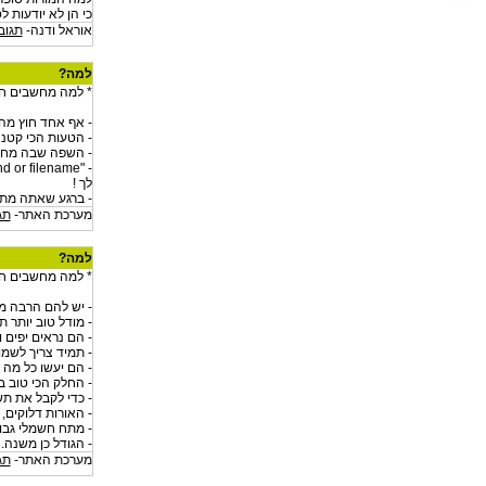
כי הן לא יודעות לס
אוראל ודנה-
תגוב
למה?
* למה מחשבים חיי
- אף אחד חוץ מהי
- הטעות הכי קטנה
- השפה שבה מחש
לך !
- ברגע שאתה מתח
מערכת האתר-
תג
למה?
* למה מחשבים חיי
- יש להם הרבה מי
- מודל טוב יותר 
- הם נראים יפים
- תמיד צריך לשמור
- הם יעשו כל מה 
- החלק הכי טוב
- כדי לקבל את ת
- האורות דלוקים,
- מתח חשמלי גבו
- הגודל כן משנה.
מערכת האתר-
תג