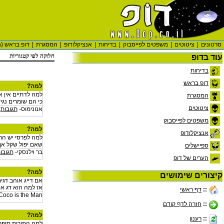
סרטונים
|
ציטוטים
|
משפטים לפייסבוק
|
בדיחות
|
אנציקלודופ
|
המסגרת
|
דופ בראש (ח
חלוקה לפי קטגוריות
עוד בדופ
בדיחות
דופ בראש
למה?
למה לדתיים אין אי
המסגרת
כי הם שומרים נגי
ציטוטים
אנונימוס-
תגובות
משפטים לפייסבוק
למה?
אנציקלודופ
למה לפרסי יש הר
שאם יפול שקל אף
ספיישלים
בר וילנסקי-
תגובו
הערים של דופ
למה?
קיצורים שימושים
אם דייג אוהב דגי
אז למה הוא דג א
::
דף ראשי
Coco is the Man-
::
חזרה לדף קודם
למה?
::
רענון
למה המורות סופרו